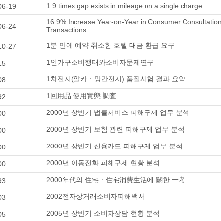
1.9 times gap exists in mileage on a single charge
06-19
16.9% Increase Year-on-Year in Consumer Consultatio
06-24
Transactions
1분 만에 예약 취소한 호텔 대금 환급 요구
10-27
1인가구소비행태와소비자문제연구
15
1차전지(알카ㆍ망간전지) 품질시험 결과 요약
08
1回用品 使用實態 調査
92
2000년 상반기 법률서비스 피해구제 업무 분석
00
2000년 상반기 보험 관련 피해구제 업무 분석
00
2000년 상반기 신용카드 피해구제 업무 분석
00
2000년 이동전화 피해구제 현황 분석
00
2000年代의 住宅ㆍ住宅消費生活에 關한 一考
93
2002전자상거래소비자피해백서
03
2005년 상반기 소비자상담 현황 분석
05