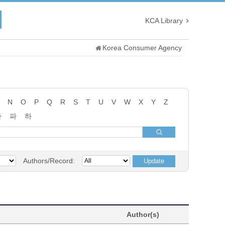
KCA Library
Korea Consumer Agency
N
O
P
Q
R
S
T
U
V
W
X
Y
Z
타
파
하
Authors/Record:
Author(s)